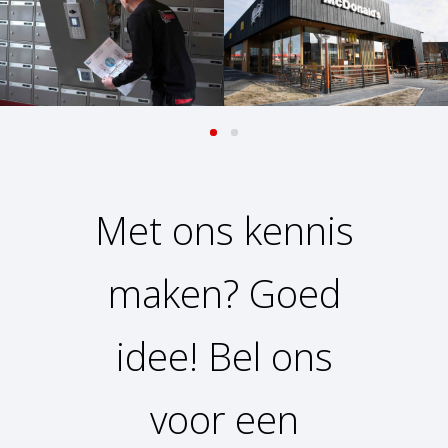
PROJECT: MCDONALD’S DEN
INTERCOMINSTALLATIE
HOORN
WOONTOREN
Retail
Woningbouw
Met ons kennis
maken? Goed
idee!
Bel ons
voor een