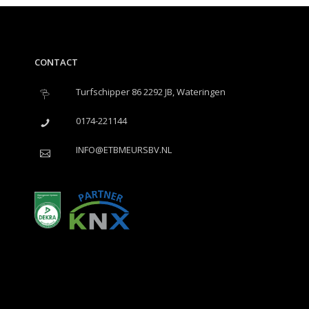
CONTACT
Turfschipper 86 2292 JB, Wateringen
0174-221144
INFO@ETBMEURSBV.NL