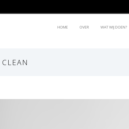
HOME
OVER
WAT WIJ DOEN?
 CLEAN