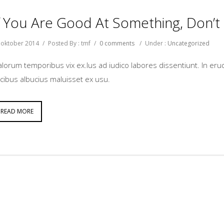
f You Are Good At Something, Don’t 
 oktober 2014
/
Posted By : tmf
/
0 comments
/
Under :
Uncategorized
lorum temporibus vix ex.Ius ad iudico labores dissentiunt. In eru
cibus albucius maluisset ex usu.
READ MORE