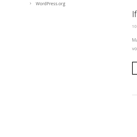
WordPress.org
I
10
Ma
vo